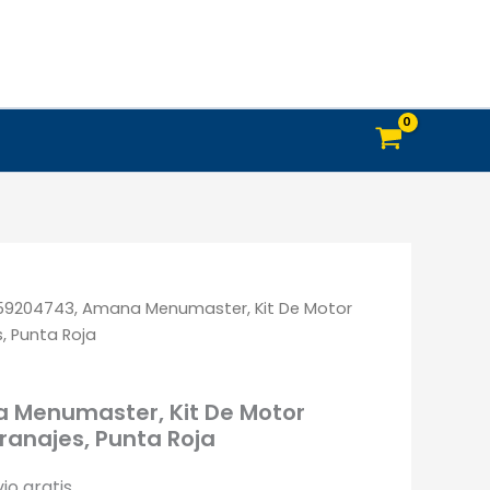
De
Motor
Síncrono
Con
Engranajes,
Punta
Roja
cantidad
59204743, Amana Menumaster, Kit De Motor
, Punta Roja
 Menumaster, Kit De Motor
ranajes, Punta Roja
io gratis