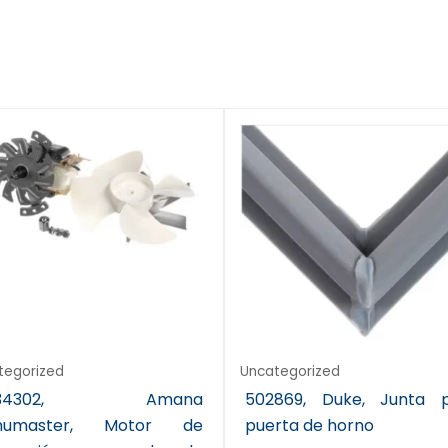
tegorized
Uncategorized
9134302, Amana
502869, Duke, Junta 
numaster, Motor de
puerta de horno