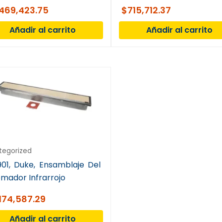
nvección con pala de
,469,423.75
$
715,712.37
tilador
Añadir al carrito
Añadir al carrito
tegorized
901, Duke, Ensamblaje Del
mador Infrarrojo
174,587.29
Añadir al carrito