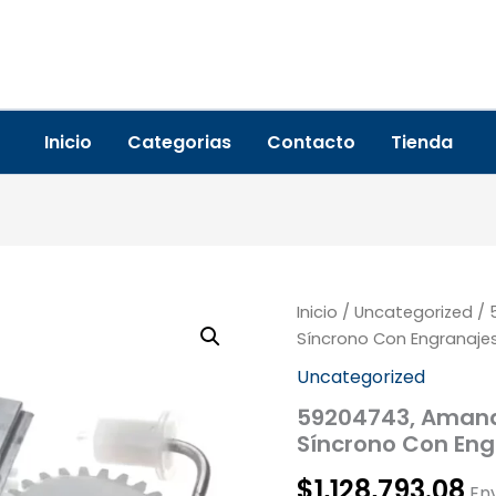
Inicio
Categorias
Contacto
Tienda
59204743,
Inicio
/
Uncategorized
/ 
Amana
Síncrono Con Engranajes
Menumaster,
Uncategorized
Kit
De
59204743, Amana
Motor
Síncrono Con Eng
Síncrono
Con
$
1,128,793.08
Engranajes,
Env