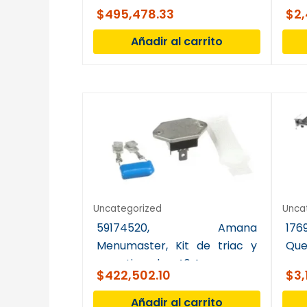
co
$
495,478.33
$
2
ven
Añadir al carrito
Uncategorized
Unca
59174520, Amana
176
Menumaster, Kit de triac y
Que
amortiguador, 40 A
$
422,502.10
$
3,
Añadir al carrito