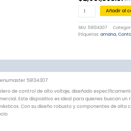
Añadir al c
SKU:
59134307
Categor
Etiquetas:
amana
,
Conto
Menumaster 59134307
ero de control de alto voltaje, diseñado específicament
omercial. Este dispositivo es ideal para quienes buscan un
ésticos. Con su diseño robusto y componentes de alta ca
cio.