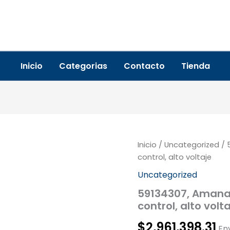
Inicio
Categorias
Contacto
Tienda
59134307,
Inicio
/
Uncategorized
/ 
Amana
control, alto voltaje
Menumaster,
Uncategorized
Tablero
de
59134307, Amana
control,
control, alto volt
alto
voltaje
$
2,961,398.31
cantidad
Env