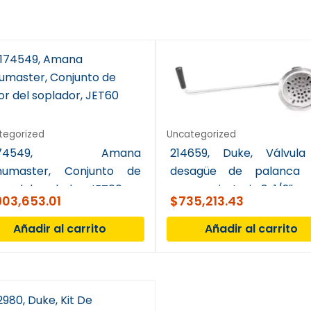
tegorized
Uncategorized
9174549, Amana
214659, Duke, Válvul
umaster, Conjunto de
desagüe de palanca 
or del soplador, JET60
mango giratorio 3-1/2″
903,653.01
$
735,213.43
Añadir al carrito
Añadir al carrito