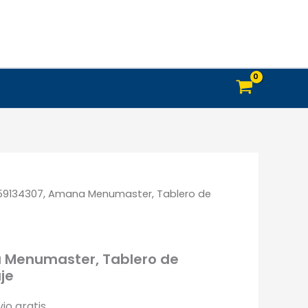
control,
alto
voltaje
cantidad
59134307, Amana Menumaster, Tablero de
 Menumaster, Tablero de
aje
io gratis