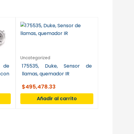
Uncategorized
a de
175535, Duke, Sensor de
con
llamas, quemador IR
$
495,478.33
Añadir al carrito