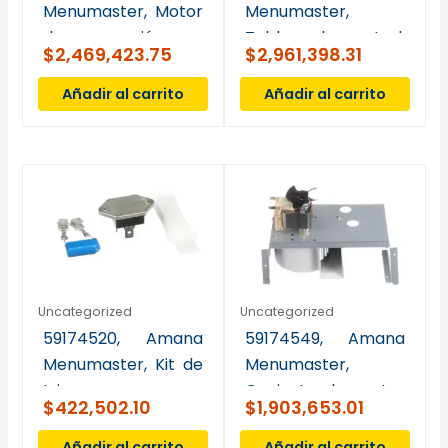
Menumaster, Motor
Menumaster,
de convección con
Tablero de control,
$
2,469,423.75
$
2,961,398.31
pala de ventilador
alto voltaje
Añadir al carrito
Añadir al carrito
Uncategorized
Uncategorized
59174520, Amana
59174549, Amana
Menumaster, Kit de
Menumaster,
triac y
Conjunto de motor
$
422,502.10
$
1,903,653.01
amortiguador, 40 A
del soplador, JET60
Añadir al carrito
Añadir al carrito