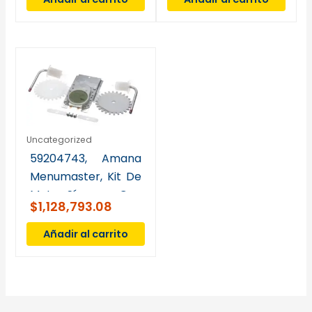
Uncategorized
59204743, Amana
Menumaster, Kit De
Motor Síncrono Con
$
1,128,793.08
Engranajes, Punta
Roja
Añadir al carrito