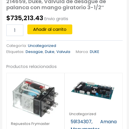
214659, Duke, Válvula de desagüe de
palanca con mango giratorio 3-1/2″
$
735,213.43
Envio gratis
Añadir al carrito
Categoría:
Uncategorized
Etiquetas:
Desagüe
,
Duke
,
Valvula
Marca:
DUKE
Productos relacionados
Uncategorized
59134307, Amana
Repuestos Frymaster