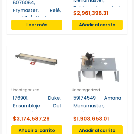
Menumaster,
8076084,
Tablero de control,
Frymaster, Relé,
$
2,961,398.31
alto voltaje
pestillo/válvula,
Leer más
Añadir al carrito
DPDT, 7 A, 12 V
Uncategorized
Uncategorized
176901, Duke,
59174549, Amana
Ensamblaje Del
Menumaster,
Quemador
Conjunto de motor
$
3,174,587.29
$
1,903,653.01
Infrarrojo
del soplador, JET60
Añadir al carrito
Añadir al carrito