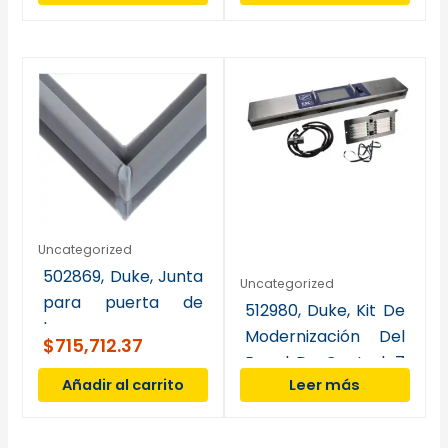
Uncategorized
502869, Duke, Junta
Uncategorized
para puerta de
512980, Duke, Kit De
horno
Modernización Del
$
715,712.37
Panel De Control, 7
Añadir al carrito
Leer más
“, Gen 1 Y 3