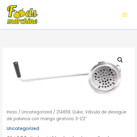
de
Ir
desagüe
al
de
contenido
palanca
con
mango
giratorio
3-
1/2"
214659,
cantidad
Duke,
Válvula
de
desagüe
de
palanca
con
mango
giratorio
Inicio
/
Uncategorized
/ 214659, Duke, Válvula de desagüe
3-
de palanca con mango giratorio 3-1/2″
1/2"
cantidad
Uncategorized