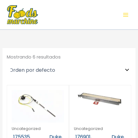
Ir
al
contenido
Mostrando 6 resultados
Uncategorized
Uncategorized
175535, Duke,
176901, Duke,