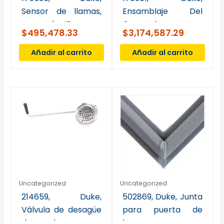
Sensor de llamas,
Ensamblaje Del
quemador IR
Quemador
$
495,478.33
$
3,174,587.29
Infrarrojo
Añadir al carrito
Añadir al carrito
Uncategorized
Uncategorized
214659, Duke,
502869, Duke, Junta
Válvula de desagüe
para puerta de
de palanca con
horno