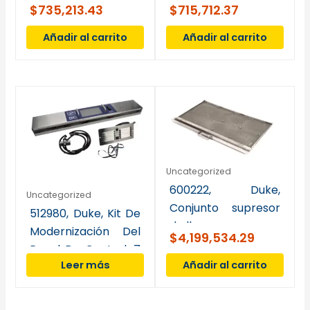
$
735,213.43
$
715,712.37
mango giratorio 3-
1/2″
Añadir al carrito
Añadir al carrito
Uncategorized
600222, Duke,
Uncategorized
Conjunto supresor
512980, Duke, Kit De
de llamas
Modernización Del
$
4,199,534.29
Panel De Control, 7
Leer más
Añadir al carrito
“, Gen 1 Y 3