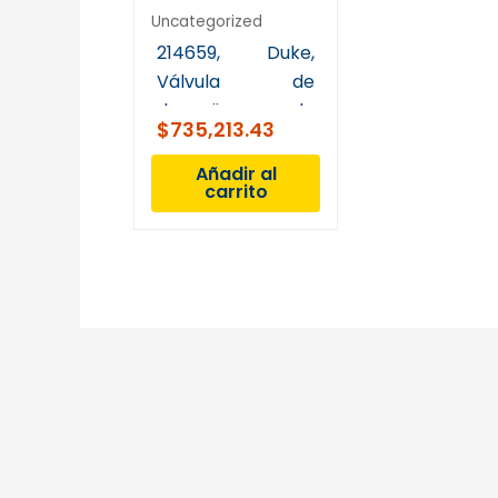
Uncategorized
214659, Duke,
Válvula de
desagüe de
$
735,213.43
palanca con
mango giratorio
Añadir al
carrito
3-1/2″