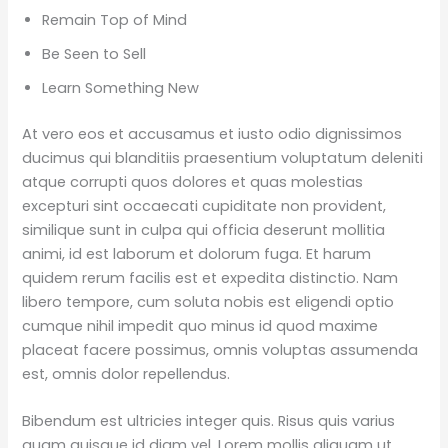
Remain Top of Mind
Be Seen to Sell
Learn Something New
At vero eos et accusamus et iusto odio dignissimos
ducimus qui blanditiis praesentium voluptatum deleniti
atque corrupti quos dolores et quas molestias
excepturi sint occaecati cupiditate non provident,
similique sunt in culpa qui officia deserunt mollitia
animi, id est laborum et dolorum fuga. Et harum
quidem rerum facilis est et expedita distinctio. Nam
libero tempore, cum soluta nobis est eligendi optio
cumque nihil impedit quo minus id quod maxime
placeat facere possimus, omnis voluptas assumenda
est, omnis dolor repellendus.
Bibendum est ultricies integer quis. Risus quis varius
quam quisque id diam vel. Lorem mollis aliquam ut