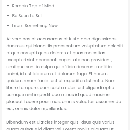
Remain Top of Mind
Be Seen to Sell
Learn Something New
At vero eos et accusamus et iusto odio dignissimos
ducimus qui blanditiis praesentium voluptatum deleniti
atque corrupti quos dolores et quas molestias
excepturi sint occaecati cupiditate non provident,
similique sunt in culpa qui officia deserunt mollitia
animi, id est laborum et dolorum fuga. Et harum
quidem rerum facilis est et expedita distinctio. Nam
libero tempore, cum soluta nobis est eligendi optio
cumque nihil impedit quo minus id quod maxime
placeat facere possimus, omnis voluptas assumenda
est, omnis dolor repellendus.
Bibendum est ultricies integer quis. Risus quis varius
quam quisque id diam vel. Lorem mollis aliquam ut