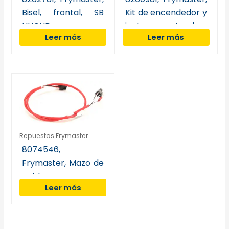
Bisel, frontal, SB
Kit de encendedor y
UHCHD
junta, gas natural
Leer más
Leer más
Repuestos Frymaster
8074546,
Frymaster, Mazo de
cables,
Leer más
comunicación
informática, LOV