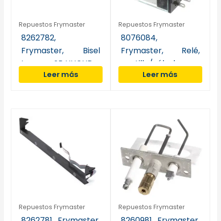
Repuestos Frymaster
Repuestos Frymaster
8262782,
8076084,
Frymaster, Bisel
Frymaster, Relé,
trasero, SB UHCHD
pestillo/válvula,
Leer más
Leer más
DPDT, 7 A, 12 V
Repuestos Frymaster
Repuestos Frymaster
8262781, Frymaster,
8260981, Frymaster,