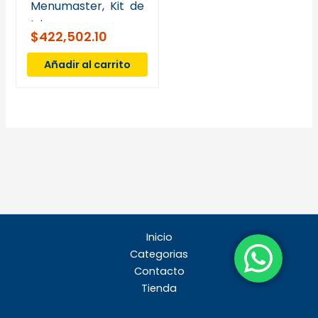
Menumaster, Kit de
triac y
$
422,502.10
amortiguador, 40 A
Añadir al carrito
Inicio
Categorias
Contacto
Tienda